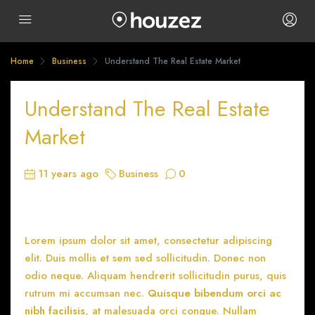
Home
Business
Understand The Real Estate Market
Understand The Real Estate
Market
11 years ago
Business
0
Lorem ipsum dolor sit amet, consectetur adipiscing
elit. Duis mollis et sem sed sollicitudin. Donec non
odio neque. Aliquam hendrerit sollicitudin purus, quis
rutrum mi accumsan nec.
Quisque bibendum orci ac
nibh facilisis
, at malesuada orci congue. Nullam