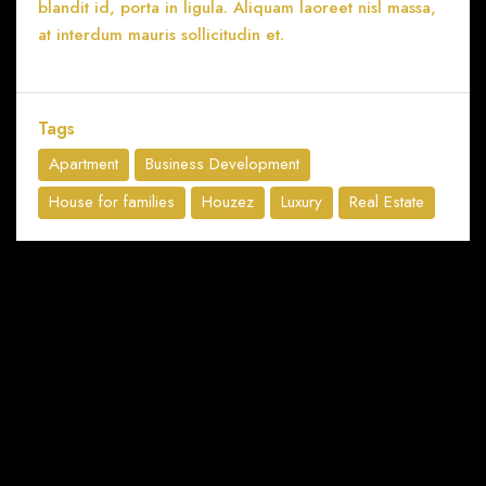
blandit id, porta in ligula. Aliquam laoreet nisl massa,
at interdum mauris sollicitudin et.
Tags
Apartment
Business Development
House for families
Houzez
Luxury
Real Estate