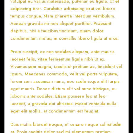
volutpat eu varius malesuada, pulvinar eu ligula. Ut et
adipiscing erat. Curabitur adipiscing erat vel libero
tempus congue. Nam pharetra interdum vestibulum.
Aenean gravida mi non aliquet porttitor. Praesent
dapibus, nisi a faucibus tincidunt, quam dolor
condimentum metus, in convallis libero ligula ut eros.
Proin suscipit, ex non sodales aliquam, ante mauris
laoreet felis, vitae fermentum ligula nibh ut ex.
Vivamus sem magna, iaculis ut pretium ac, tincidunt vel
ipsum. Maecenas commodo, velit vel porta vulputate,
lorem sem accumsan nunc, nec scelerisque elit turpis
eget mauris. Donec dictum elit vel nunc tristique, eu
lobortis ante sodales. Etiam posuere leo ut leo
laoreet, a gravida dui ultricies. Morbi vehicula nulla
eget elit mollis, at condimentum est feugiat.
Duis mattis laoreet neque, et ornare neque sollicitudin
at. Proin sagittis dolor sed mi elementum pretium.